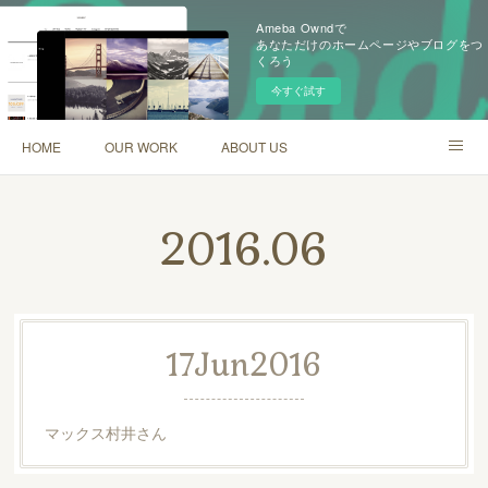
Ameba Owndで
あなただけのホームページやブログをつ
くろう
今すぐ試す
HOME
OUR WORK
ABOUT US
Creema web shop
Ameblo
2016
.
06
17
Jun
2016
マックス村井さん